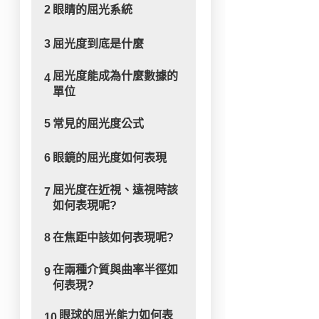
2
眼睛的屈光系統
3
屈光度到底是什麼
屈光度能成為什麼數據的
4
單位
5
常見的屈光度公式
6
眼鏡的屈光度如何表現
屈光度在近視、遠視時該
7
如何表現呢?
8
在焦距中該如何表現呢?
在兩種介質與曲率半徑如
9
何表現?
眼球的屈光能力如何表
10