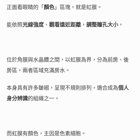
正面看眼睛的「
顏色
」區塊，就是虹膜。
能依照
光線強度
、
觀看遠近距離
，
調整瞳孔大小
。
位於角膜與水晶體之間，以虹膜為界，分為前房、後
房區，兩者區域充滿房水。
本身具有許多皺褶，呈現不規則排列，適合成為
個人
身分辨識
的組織之一。
而虹膜有顏色，主因是色素細胞。