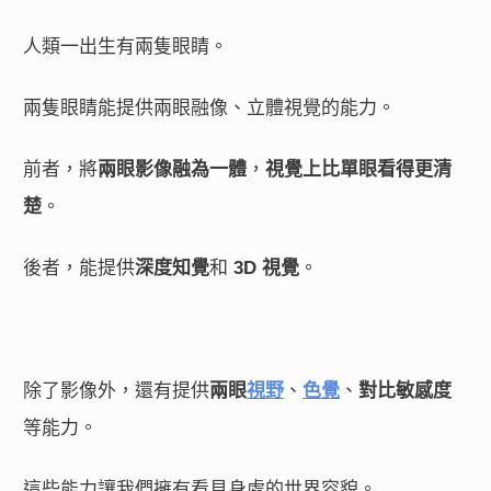
人類一出生有兩隻眼睛。
兩隻眼睛能提供兩眼融像、立體視覺的能力。
前者，將
兩眼影像融為一體
，
視覺上比單眼看得更清
楚
。
後者，能提供
深度知覺
和
3D 視覺
。
除了影像外，還有提供
兩眼
視野
、
色覺
、
對比敏感度
等能力。
這些能力讓我們擁有看見身處的世界容貌。