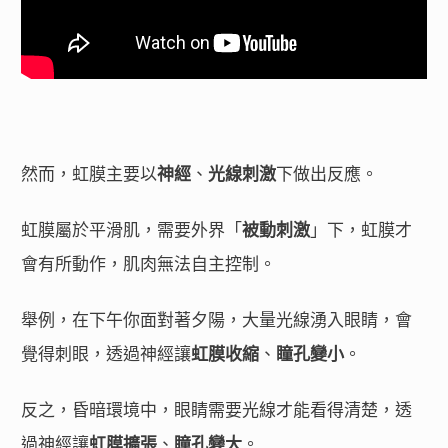
然而，虹膜主要以
神經
、
光線刺激
下做出反應。
虹膜屬於平滑肌，需要外界「
被動刺激
」下，虹膜才
會有所動作，肌肉無法自主控制。
舉例，在下午你面對著夕陽，大量光線湧入眼睛，會
覺得刺眼，透過神經讓
虹膜收縮
、
瞳孔變小
。
反之，昏暗環境中，眼睛需要光線才能看得清楚，透
過神經讓
虹膜擴張
、
瞳孔變大
。