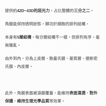
提供約
42D~43D的屈光力
，占比整體的
三分之二
。
角膜能保持透明狀態，歸功於細胞的排列結構，
本身有
5層結構
，每分層結構不一樣，但排列有序，毫
無雜亂。
由外到內，分為上皮層、胞曼氏膜、基質層、德斯密
氏膜、內皮層。
此外，角膜表面被淚膜覆蓋，能維持
表面濕潤
、
對外
保護
、
維持生理光學品質
等效果。