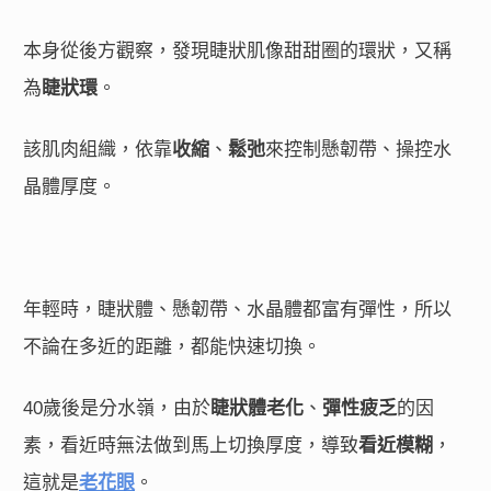
本身從後方觀察，發現睫狀肌像甜甜圈的環狀，又稱
為
睫狀環
。
該肌肉組織，依靠
收縮
、
鬆弛
來控制懸韌帶、操控水
晶體厚度。
年輕時，睫狀體、懸韌帶、水晶體都富有彈性，所以
不論在多近的距離，都能快速切換。
40歲後是分水嶺，由於
睫狀體老化
、
彈性疲乏
的因
素，看近時無法做到馬上切換厚度，導致
看近模糊
，
這就是
老花眼
。