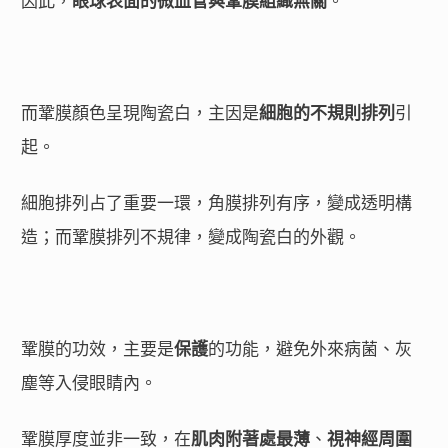
因此，
眼球表面的
微血管與鞏膜組織無關
。
而鞏膜顏色呈現陶瓷白，主因是
細胞的不規則排列
引
起。
細胞排列占了重要一環，角膜排列有序，變成透明構
造；而鞏膜排列不規律，變成陶瓷白的外觀。
鞏膜的功效，主要是
保護
的功能，避免外來病菌、灰
塵等入侵眼睛內。
鞏膜厚度並非一致，在
肌肉附著處最薄
、
視神經周圍