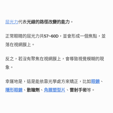
屈光力
代表
光線的路徑改變的能力
。
正常眼睛的屈光力共
57~60D
，並會形成一個焦點，並
落在視網膜上。
反之，若沒有聚焦在視網膜上，會導致視覺模糊的現
象。
幸運地是，這是能依靠光學處方來矯正，比如
眼鏡
、
隱形眼鏡
、
散瞳劑
、
角膜塑型片
、
雷射手術
等。