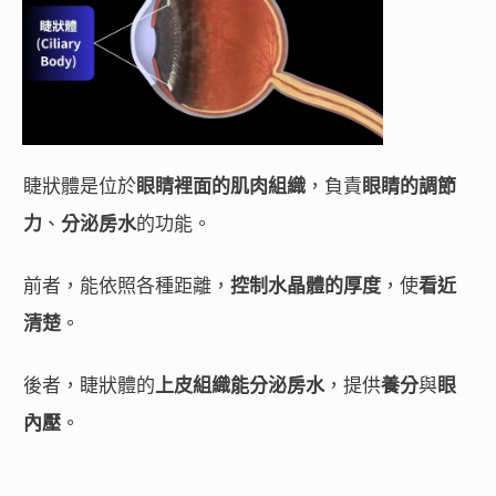
睫狀體是位於
眼睛裡面的肌肉組織
，負責
眼睛的調節
力
、
分泌房水
的功能。
前者，能依照各種距離，
控制水晶體的厚度
，使
看近
清楚
。
後者，睫狀體的
上皮組織能分泌房水
，提供
養分
與
眼
內壓
。