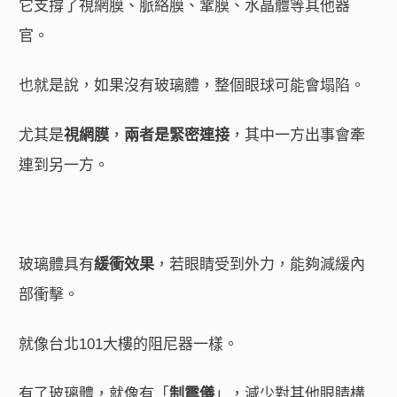
它支撐了視網膜、脈絡膜、鞏膜、水晶體等其他器
官。
也就是說，如果沒有玻璃體，整個眼球可能會塌陷。
尤其是
視網膜
，
兩者是緊密連接
，其中一方出事會牽
連到另一方。
玻璃體具有
緩衝效果
，若眼睛受到外力，能夠減緩內
部衝擊。
就像台北101大樓的阻尼器一樣。
有了玻璃體，就像有「
制震儀
」，減少對其他眼睛構