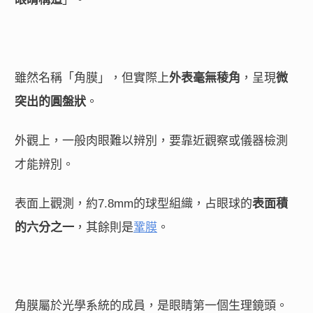
雖然名稱「角膜」，但實際上
外表毫無稜角
，呈現
微
突出的圓盤狀
。
外觀上，一般肉眼難以辨別，要靠近觀察或儀器檢測
才能辨別。
表面上觀測，約7.8mm的球型組織，占眼球的
表面積
的六分之一
，其餘則是
鞏膜
。
角膜屬於光學系統的成員，是眼睛第一個生理鏡頭。