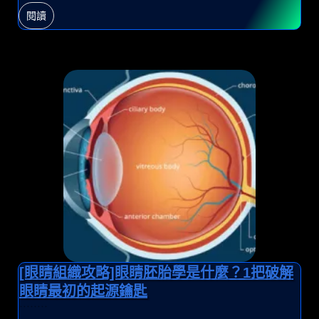
閱讀
[眼睛組織攻略]眼睛胚胎學是什麼？1把破解
眼睛最初的起源鑰匙