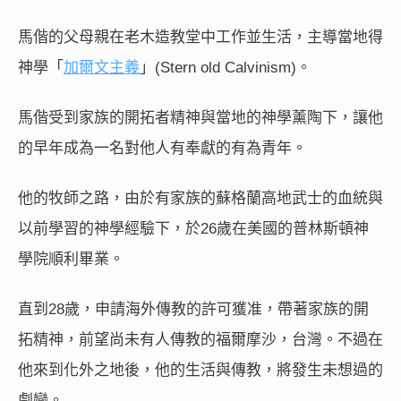
馬偕的父母親在老木造教堂中工作並生活，主導當地得
神學「
加爾文主義
」(Stern old Calvinism)。
馬偕受到家族的開拓者精神與當地的神學薰陶下，讓他
的早年成為一名對他人有奉獻的有為青年。
他的牧師之路，由於有家族的蘇格蘭高地武士的血統與
以前學習的神學經驗下，於26歲在美國的普林斯頓神
學院順利畢業。
直到28歲，申請海外傳教的許可獲准，帶著家族的開
拓精神，前望尚未有人傳教的福爾摩沙，台灣。不過在
他來到化外之地後，他的生活與傳教，將發生未想過的
劇變。