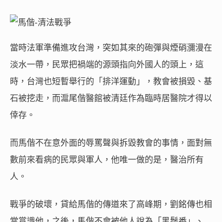
當時法軍準備進攻台灣，突如其來的砲彈與煙硝瀰漫在
淡水一帶，民眾把禍端的源頭指向外國人的頭上，這
時，台灣也短暫舉行的「排洋運動」，教會被損毀、基
石被挖走，而滬尾偕醫館被清廷作為臨時居醫院才得以
倖存。
而馬偕不在意外面的辱罵聲與拆毀教會的事情，面對無
數前來看病的民眾與軍人，他唯一做的是，醫治所有
人。
戰爭的破壞，貸給馬偕的傳道來了高峰期，劉銘傳也相
當賞識他，之後，馬偕不會被他人說為「黑鬚番」、