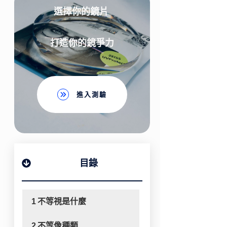
選擇你的鏡片
打造你的鏡爭力
進入測驗
目錄
1
不等視是什麼
2
不等像種類