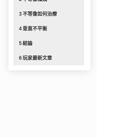
3
不等像如何治療
4
垂直不平衡
5
結論
6
玩家最新文章